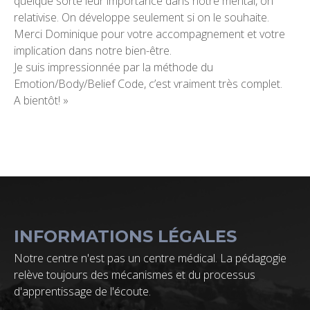
quelque sorte leur importance dans notre mental, on
relativise. On développe seulement si on le souhaite.
Merci Dominique pour votre accompagnement et votre
implication dans notre bien-être.
Je suis impressionnée par la méthode du
Emotion/Body/Belief Code, c’est vraiment très complet.
A bientôt! »
INFORMATIONS LÉGALES
Notre centre n'est pas un centre médical. La pédagogie
relève toujours des mécanismes et du processus
d'apprentissage de l'écoute.