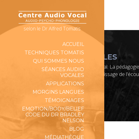
selon le Dr Alfred Tomatis
ACCUEIL
TECHNIQUES TOMATIS
INFORMATIONS LÉGALES
QUI SOMMES NOUS
Notre centre n'est pas un centre médical. La pédagogie
SÉANCES AUDIO
mécanismes et du processus d'apprentissage de l'écou
VOCALES
APPLICATIONS
Copyright © Centre Audio-Vocal 2026
MORGINS LANGUES
TÉMOIGNAGES
EMOTION/BODY/BELIEF
CODE DU DR BRADLEY
NELSON
BLOG
MÉDIATHÈQUE