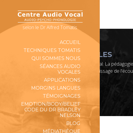
selon le Dr Alfred Tomatis
ACCUEIL
TECHNIQUES TOMATIS
INFORMATIONS LÉGALES
QUI SOMMES NOUS
Notre centre n'est pas un centre médical. La pédagogie
SÉANCES AUDIO
mécanismes et du processus d'apprentissage de l'écou
VOCALES
APPLICATIONS
Copyright © Centre Audio-Vocal 2026
MORGINS LANGUES
TÉMOIGNAGES
EMOTION/BODY/BELIEF
CODE DU DR BRADLEY
NELSON
BLOG
MÉDIATHÈQUE