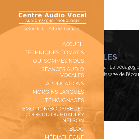
selon le Dr Alfred Tomatis
ACCUEIL
TECHNIQUES TOMATIS
INFORMATIONS LÉGALES
QUI SOMMES NOUS
Notre centre n'est pas un centre médical. La pédagogie
SÉANCES AUDIO
mécanismes et du processus d'apprentissage de l'écou
VOCALES
APPLICATIONS
Copyright © Centre Audio-Vocal 2026
MORGINS LANGUES
TÉMOIGNAGES
EMOTION/BODY/BELIEF
CODE DU DR BRADLEY
NELSON
BLOG
MÉDIATHÈQUE